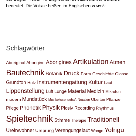
bedeutet. Die Vokale heißen im Englischen
vowels.
Schlagwörter
Artikulation
Aborigines
Atmen
Aboriginal
Aborigine
Bautechnik
Druck
Botanik
Form
Geschichte
Glosse
Instrumentengattung
Kultur
Grundton
Laut
Holz
Lippenstellung
Material
Medizin
Luft
Lunge
Mikrofon
Mundstück
modern
Pflanze
Oberton
Musikwissenschaft
Notation
Physik
Phonetik
Pflege
Plosiv
Recording
Rhythmus
Spieltechnik
Traditionell
Stimme
Therapie
Yolngu
Verengungslaut
Ureinwohner
Ursprung
Wange