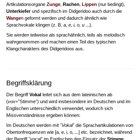
Artikulationsorgane
Zunge
,
Rachen
,
Lippen
(nur bedingt),
Unterkiefer
und spezifisch im Didgeridoo auch durch die
Wange
n geformt werden und dadurch ähnlich wie
Sprachvokale klingen (z. B.
a, e, i, o, u
...).
Sie werden teilweise als sprachähnlich, teils als melodisch
wahrgenommen und machen einen Teil des typischen
Klangcharakters des Didgeridoos aus.
Begriffsklärung
Der Begriff
Vokal
leitet sich aus dem lateinischen ab
(
vox
="Stimme") und wird insbesondere im Deutschen und im
Englischen unterschiedlich verwendet, wodurch sich
Missverständnisse ergeben können:
Im Deutschen werden mit "
Vokal
" die Sprachartikulationen von
Obertonfrequenzen wie [a, e, i, o, ...] etc. bezeichnet, während
der Begriff "
vocal
" im Englischen den
Einsatz der
Stimme