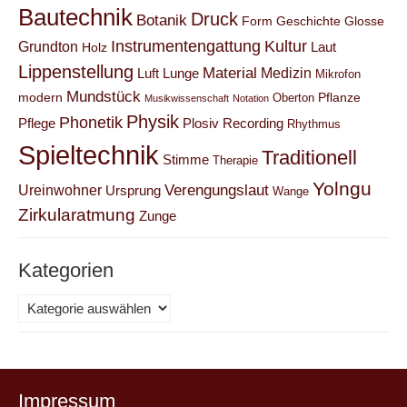
Bautechnik
Druck
Botanik
Form
Geschichte
Glosse
Instrumentengattung
Kultur
Grundton
Laut
Holz
Lippenstellung
Material
Medizin
Luft
Lunge
Mikrofon
Mundstück
modern
Pflanze
Oberton
Musikwissenschaft
Notation
Physik
Phonetik
Pflege
Plosiv
Recording
Rhythmus
Spieltechnik
Traditionell
Stimme
Therapie
Yolngu
Verengungslaut
Ureinwohner
Ursprung
Wange
Zirkularatmung
Zunge
Kategorien
Kategorien
Impressum