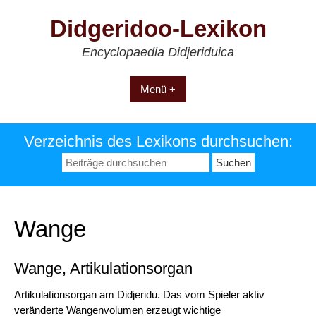
Zum
Didgeridoo-Lexikon
Inhalt
springen
Encyclopaedia Didjeriduica
Menü +
Verzeichnis des Lexikons durchsuchen:
Suchen
nach:
Wange
Wange, Artikulationsorgan
Artikulationsorgan am Didjeridu. Das vom Spieler aktiv
veränderte Wangenvolumen erzeugt wichtige