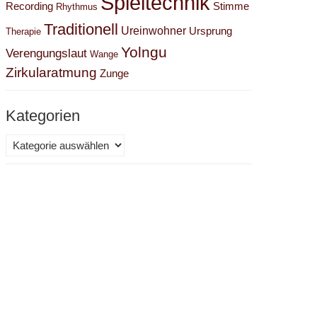
Spieltechnik
Recording
Stimme
Rhythmus
Traditionell
Ureinwohner
Ursprung
Therapie
Yolngu
Verengungslaut
Wange
hentizität
Zirkularatmung
Zunge
Kategorien
Kategorien
tralier