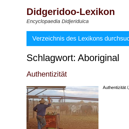
Zum
Didgeridoo-Lexikon
Inhalt
springen
Encyclopaedia Didjeriduica
Verzeichnis des Lexikons durchsu
Schlagwort:
Aboriginal
Authentizität
Authentizität