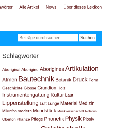
hwörter
Alle Artikel
News
Über dieses Lexikon
Suchen
nach:
Schlagwörter
Artikulation
Aborigines
Aboriginal
Aborigine
Bautechnik
Druck
Atmen
Botanik
Form
Grundton
Geschichte
Glosse
Holz
Instrumentengattung
Kultur
Laut
Lippenstellung
Material
Medizin
Luft
Lunge
Mundstück
modern
Mikrofon
Musikwissenschaft
Notation
Physik
Phonetik
Pflege
Plosiv
Pflanze
Oberton