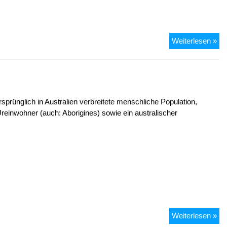
Aut
Weiterlesen »
rsprünglich in Australien verbreitete menschliche Population,
Ureinwohner (auch: Aborigines) sowie ein australischer
Aus
Weiterlesen »