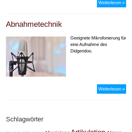
Sti
Weiterlesen »
Abnahmetechnik
Geeignete Mikrofonierung für
eine Aufnahme des
Didgeridoo.
Abn
Weiterlesen »
Schlagwörter