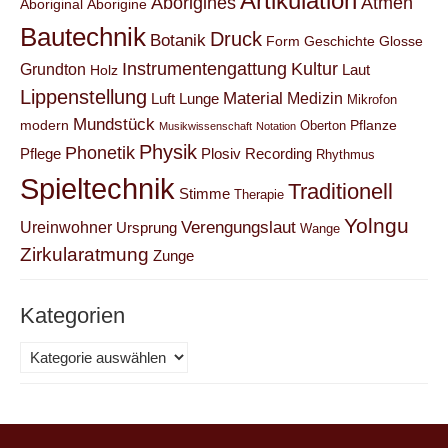
Artikulation
Aborigines
Atmen
Aboriginal
Aborigine
Bautechnik
Druck
Botanik
Form
Geschichte
Glosse
Instrumentengattung
Kultur
Grundton
Laut
Holz
Lippenstellung
Material
Medizin
Luft
Lunge
Mikrofon
Mundstück
modern
Pflanze
Oberton
Musikwissenschaft
Notation
Physik
Phonetik
Pflege
Plosiv
Recording
Rhythmus
Spieltechnik
Traditionell
Stimme
Therapie
Yolngu
Verengungslaut
Ureinwohner
Ursprung
Wange
Zirkularatmung
Zunge
Kategorien
Kategorien