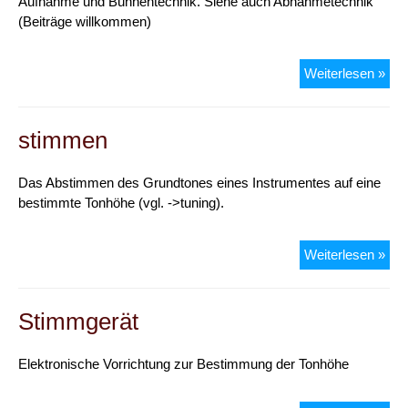
Aufnahme und Bühnentechnik. Siehe auch Abnahmetechnik
(Beiträge willkommen)
Mik
Weiterlesen »
stimmen
Das Abstimmen des Grundtones eines Instrumentes auf eine
bestimmte Tonhöhe (vgl. ->tuning).
sti
Weiterlesen »
Stimmgerät
Elektronische Vorrichtung zur Bestimmung der Tonhöhe