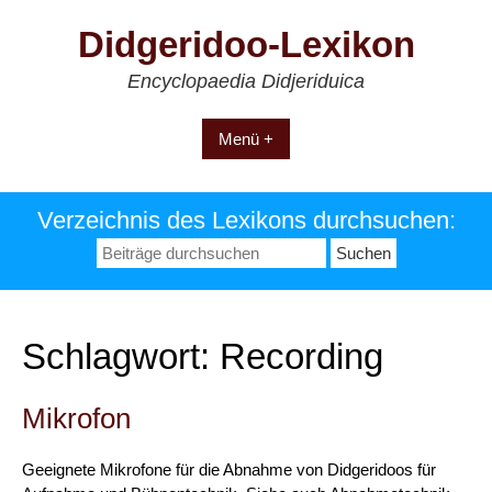
Zum
Didgeridoo-Lexikon
Inhalt
springen
Encyclopaedia Didjeriduica
Menü +
Verzeichnis des Lexikons durchsuchen:
Suchen
nach:
Schlagwort:
Recording
Mikrofon
Geeignete Mikrofone für die Abnahme von Didgeridoos für