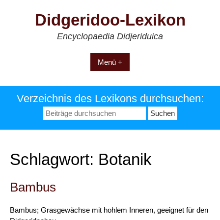
Zum
Didgeridoo-Lexikon
Inhalt
springen
Encyclopaedia Didjeriduica
Menü +
Verzeichnis des Lexikons durchsuchen:
Suchen
nach:
Schlagwort:
Botanik
Bambus
Bambus; Grasgewächse mit hohlem Inneren, geeignet für den