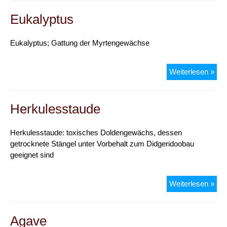
Eukalyptus
Eukalyptus; Gattung der Myrtengewächse
Euk
Weiterlesen »
Herkulesstaude
Herkulesstaude: toxisches Doldengewächs, dessen
getrocknete Stängel unter Vorbehalt zum Didgeridoobau
geeignet sind
Her
Weiterlesen »
Agave