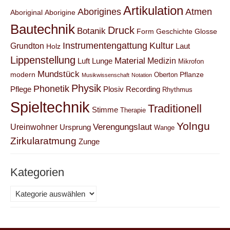
Artikulation
Aborigines
Atmen
Aboriginal
Aborigine
Bautechnik
Druck
Botanik
Form
Geschichte
Glosse
Instrumentengattung
Kultur
Grundton
Laut
Holz
Lippenstellung
Material
Medizin
Luft
Lunge
Mikrofon
Mundstück
modern
Pflanze
Oberton
Musikwissenschaft
Notation
Physik
Phonetik
Pflege
Plosiv
Recording
Rhythmus
Spieltechnik
Traditionell
Stimme
Therapie
Yolngu
Verengungslaut
Ureinwohner
Ursprung
Wange
Zirkularatmung
Zunge
Kategorien
Kategorien