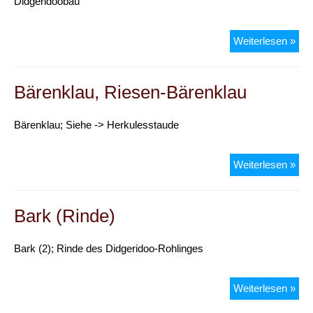
Didgeridoobau
Ba
Weiterlesen »
Bärenklau, Riesen-Bärenklau
Bärenklau; Siehe -> Herkulesstaude
Bär
Weiterlesen »
Rie
Bär
Bark (Rinde)
Bark (2); Rinde des Didgeridoo-Rohlinges
Bar
Weiterlesen »
(Ri