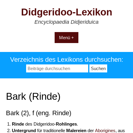
Zum
Didgeridoo-Lexikon
Inhalt
springen
Encyclopaedia Didjeriduica
Menü +
Verzeichnis des Lexikons durchsuchen:
Suchen
nach:
Bark (Rinde)
Bark (2), f (eng. Rinde)
Rinde
des Didgeridoo-
Rohlinges
.
Untergrund
für traditionelle
Malereien
der
Aborigines
, aus