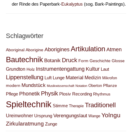
der Rinde des Paperbark-
Eukalyptus
(sog. Bark-Paintings).
Schlagwörter
Artikulation
Aborigines
Atmen
Aboriginal
Aborigine
Bautechnik
Druck
Botanik
Form
Geschichte
Glosse
Instrumentengattung
Kultur
Grundton
Laut
Holz
Lippenstellung
Material
Medizin
Luft
Lunge
Mikrofon
Mundstück
modern
Pflanze
Oberton
Musikwissenschaft
Notation
Physik
Phonetik
Pflege
Plosiv
Recording
Rhythmus
Spieltechnik
Traditionell
Stimme
Therapie
Yolngu
Verengungslaut
Ureinwohner
Ursprung
Wange
Zirkularatmung
Zunge