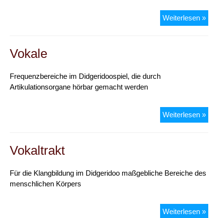
Ver
Weiterlesen »
Vokale
Frequenzbereiche im Didgeridoospiel, die durch
Artikulationsorgane hörbar gemacht werden
Vok
Weiterlesen »
Vokaltrakt
Für die Klangbildung im Didgeridoo maßgebliche Bereiche des
menschlichen Körpers
Voka
Weiterlesen »