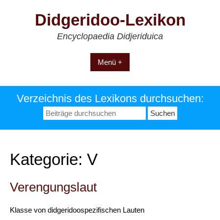
Zum
Didgeridoo-Lexikon
Inhalt
springen
Encyclopaedia Didjeriduica
Menü +
Verzeichnis des Lexikons durchsuchen:
Suchen
nach:
Kategorie:
V
Verengungslaut
Klasse von didgeridoospezifischen Lauten