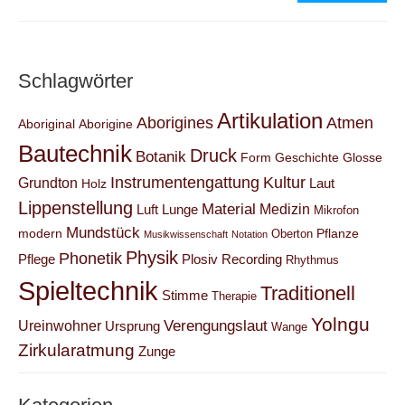
Schlagwörter
Artikulation
Aborigines
Atmen
Aboriginal
Aborigine
Bautechnik
Druck
Botanik
Form
Geschichte
Glosse
Instrumentengattung
Kultur
Grundton
Laut
Holz
Lippenstellung
Material
Medizin
Luft
Lunge
Mikrofon
Mundstück
modern
Pflanze
Oberton
Musikwissenschaft
Notation
Physik
Phonetik
Pflege
Plosiv
Recording
Rhythmus
Spieltechnik
Traditionell
Stimme
Therapie
Yolngu
Verengungslaut
Ureinwohner
Ursprung
Wange
Zirkularatmung
Zunge