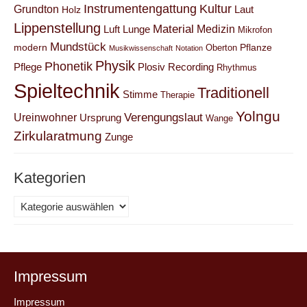
Instrumentengattung
Kultur
Grundton
Laut
Holz
Lippenstellung
Material
Medizin
Luft
Lunge
Mikrofon
Mundstück
modern
Pflanze
Oberton
Musikwissenschaft
Notation
Physik
Phonetik
Pflege
Plosiv
Recording
Rhythmus
Spieltechnik
Traditionell
Stimme
Therapie
Yolngu
Verengungslaut
Ureinwohner
Ursprung
Wange
Zirkularatmung
Zunge
Kategorien
Kategorien
Impressum
Impressum