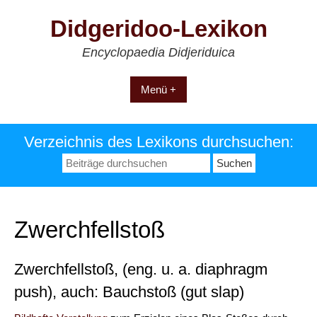
Zum
Didgeridoo-Lexikon
Inhalt
springen
Encyclopaedia Didjeriduica
Menü +
Verzeichnis des Lexikons durchsuchen:
Suchen
nach:
Zwerchfellstoß
Zwerchfellstoß, (eng. u. a. diaphragm
push), auch: Bauchstoß (gut slap)