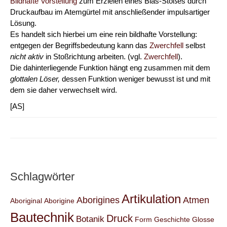
Bildhafte Vorstellung
zum Erzielen eines Blas-Stoßes durch
Druckaufbau im Atemgürtel mit anschließender impulsartiger
Lösung.
Es handelt sich hierbei um eine rein bildhafte Vorstellung:
entgegen der Begriffsbedeutung kann das
Zwerchfell
selbst
nicht aktiv
in Stoßrichtung arbeiten. (vgl.
Zwerchfell
).
Die dahinterliegende Funktion hängt eng zusammen mit dem
glottalen Löser,
dessen Funktion weniger bewusst ist und mit
dem sie daher verwechselt wird.
[AS]
Schlagwörter
Artikulation
Aborigines
Atmen
Aboriginal
Aborigine
Bautechnik
Druck
Botanik
Form
Geschichte
Glosse