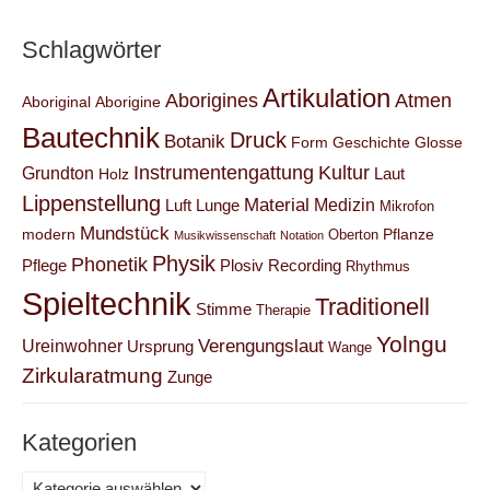
Schlagwörter
Artikulation
Aborigines
Atmen
Aboriginal
Aborigine
Bautechnik
Druck
Botanik
Form
Geschichte
Glosse
Instrumentengattung
Kultur
Grundton
Laut
Holz
Lippenstellung
Material
Medizin
Luft
Lunge
Mikrofon
Mundstück
modern
Pflanze
Oberton
Musikwissenschaft
Notation
Physik
Phonetik
Pflege
Plosiv
Recording
Rhythmus
Spieltechnik
Traditionell
Stimme
Therapie
Yolngu
Verengungslaut
Ureinwohner
Ursprung
Wange
Zirkularatmung
Zunge
Kategorien
Kategorien