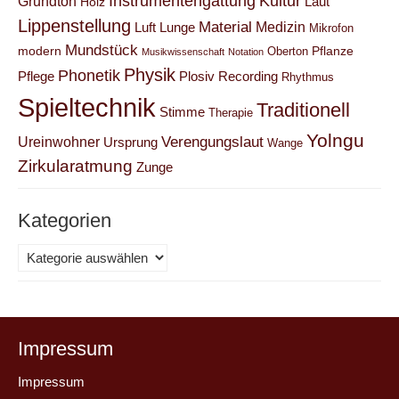
Instrumentengattung
Kultur
Grundton
Laut
Holz
Lippenstellung
Material
Medizin
Luft
Lunge
Mikrofon
Mundstück
modern
Pflanze
Oberton
Musikwissenschaft
Notation
Physik
Phonetik
Pflege
Plosiv
Recording
Rhythmus
Spieltechnik
Traditionell
Stimme
Therapie
Yolngu
Verengungslaut
Ureinwohner
Ursprung
Wange
Zirkularatmung
Zunge
Kategorien
Kategorien
Impressum
Impressum