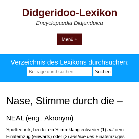
Zum
Didgeridoo-Lexikon
Inhalt
springen
Encyclopaedia Didjeriduica
Menü +
Verzeichnis des Lexikons durchsuchen:
Suchen
nach:
Nase, Stimme durch die –
NEAL (eng., Akronym)
Spieltechnik, bei der ein Stimmklang entweder (1)
mit
dem
Einatemzug (einwärts) oder (2)
anstelle
des Einatemzuges