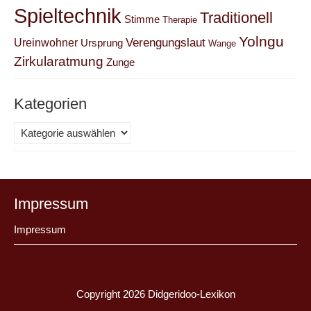
Spieltechnik
Traditionell
Stimme
Therapie
Yolngu
Verengungslaut
Ureinwohner
Ursprung
Wange
Zirkularatmung
Zunge
Kategorien
Kategorien
Impressum
Impressum
Copyright 2026
Didgeridoo-Lexikon