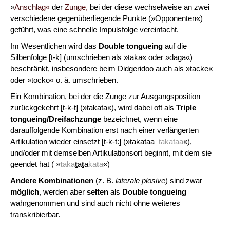
»
Anschlag«
der
Zunge,
bei der diese wechselweise an zwei
verschiedene gegenüberliegende Punkte (»Opponenten«)
geführt, was eine schnelle Impulsfolge vereinfacht.
Im Wesentlichen wird das
Double tongueing
auf die
Silbenfolge [t-k] (umschrieben als »taka« oder »daga«)
beschränkt, insbesondere beim Didgeridoo auch als »tacke«
oder »tocko« o. ä. umschrieben.
Ein Kombination, bei der die Zunge zur Ausgangsposition
zurückgekehrt [t-k-t] (»takata«), wird dabei oft als
Triple
tongueing/Dreifachzunge
bezeichnet, wenn eine
darauffolgende Kombination erst nach einer verlängerten
Artikulation wieder einsetzt [t-k-t:] (»takataa–
takataa
«),
und/oder mit demselben Artikulationsort beginnt, mit dem sie
geendet hat ( »
t
aka
t
a
t
a
ka
t
a
«)
Andere Kombinationen
(z. B.
laterale plosive
) sind zwar
möglich
, werden aber
selten
als
Double tongueing
wahrgenommen und sind auch nicht ohne weiteres
transkribierbar.