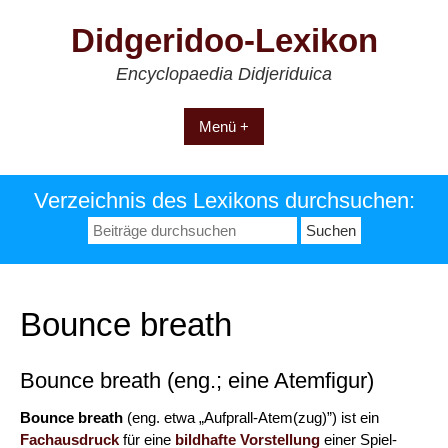
Zum
Didgeridoo-Lexikon
Inhalt
springen
Encyclopaedia Didjeriduica
Menü +
Verzeichnis des Lexikons durchsuchen:
Suchen
nach:
Bounce breath
Bounce breath (eng.; eine Atemfigur)
Bounce breath
(eng. etwa „Aufprall-Atem(zug)”) ist ein
Fachausdruck
für eine
bildhafte Vorstellung
einer Spiel-