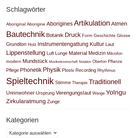
Schlagwörter
Artikulation
Aborigines
Atmen
Aboriginal
Aborigine
Bautechnik
Druck
Botanik
Form
Geschichte
Glosse
Instrumentengattung
Kultur
Grundton
Laut
Holz
Lippenstellung
Material
Medizin
Luft
Lunge
Mikrofon
Mundstück
modern
Pflanze
Oberton
Musikwissenschaft
Notation
Physik
Phonetik
Pflege
Plosiv
Recording
Rhythmus
Spieltechnik
Traditionell
Stimme
Therapie
Yolngu
Verengungslaut
Ureinwohner
Ursprung
Wange
Zirkularatmung
Zunge
Kategorien
Kategorien