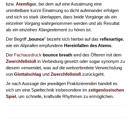
bzw.
Atemfigur
, bei dem auf eine Ausatmung eine
unmittelbare kurze Einatmung so dicht aufeinander erfolgen
und sich so stark überlappen, dass beide Vorgänge als
ein
einzelner Vorgang
wahrgenommen werden und als Resultat
als ein
einzelnes Klangeelement
zu hören ist.
Der Begriff „
bounce
” bezieht sich hierbei auf das
reflexartige
,
wie ein
Abprallen
empfundene
Hereinfallen
des Atems
.
Der
Fachausdruck
bounce breath
wird des Öfteren mit dem
Zwerchfellstoß
in Verbindung gesetzt oder sogar synonym zu
diesem verwendet, was auf die weitverbreitete Verwechslung
von
Glottalschlag
und
Zwerchfellstoß
zurückgeht.
Je nach Aussage der jeweiligen Praktizierenden handelt es
sich um eine Spieltechnik insbesondere im
zeitgenössischen
Spiel
, um schnelle, kraftvolle Rhythmen zu ermöglichen.