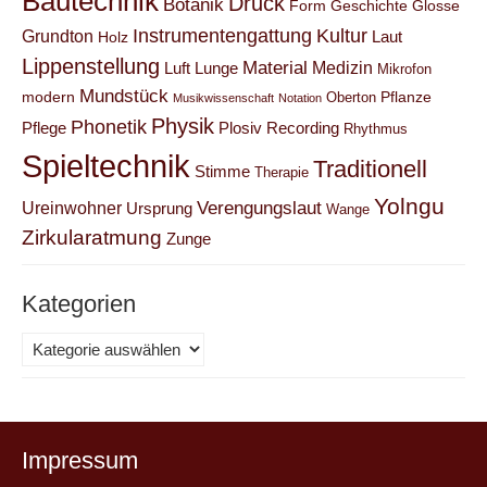
Bautechnik
Druck
Botanik
Form
Geschichte
Glosse
Instrumentengattung
Kultur
Grundton
Laut
Holz
Lippenstellung
Material
Medizin
Luft
Lunge
Mikrofon
Mundstück
modern
Pflanze
Oberton
Musikwissenschaft
Notation
Physik
Phonetik
Pflege
Plosiv
Recording
Rhythmus
Spieltechnik
Traditionell
Stimme
Therapie
Yolngu
Verengungslaut
Ureinwohner
Ursprung
Wange
Zirkularatmung
Zunge
Kategorien
Kategorien
Impressum