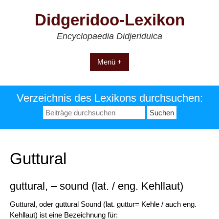
Zum
Didgeridoo-Lexikon
Inhalt
springen
Encyclopaedia Didjeriduica
Menü +
Verzeichnis des Lexikons durchsuchen:
Suchen
nach:
Guttural
guttural, – sound (lat. / eng. Kehllaut)
Guttural, oder guttural Sound
(lat. guttur= Kehle / auch eng.
Kehllaut) ist eine Bezeichnung für: