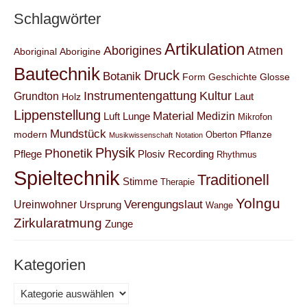
Schlagwörter
Artikulation
Aborigines
Atmen
Aboriginal
Aborigine
Bautechnik
Druck
Botanik
Form
Geschichte
Glosse
Instrumentengattung
Kultur
Grundton
Laut
Holz
Lippenstellung
Material
Medizin
Luft
Lunge
Mikrofon
Mundstück
modern
Pflanze
Oberton
Musikwissenschaft
Notation
Physik
Phonetik
Pflege
Plosiv
Recording
Rhythmus
Spieltechnik
Traditionell
Stimme
Therapie
Yolngu
Verengungslaut
Ureinwohner
Ursprung
Wange
Zirkularatmung
Zunge
Kategorien
Kategorien