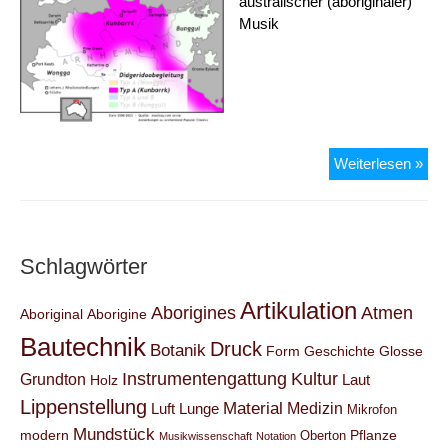
australischer (aboriginaler)
Musik
Kun
Weiterlesen »
Schlagwörter
Artikulation
Aborigines
Atmen
Aboriginal
Aborigine
Bautechnik
Druck
Botanik
Form
Geschichte
Glosse
Instrumentengattung
Kultur
Grundton
Laut
Holz
Lippenstellung
Material
Medizin
Luft
Lunge
Mikrofon
Mundstück
modern
Pflanze
Oberton
Musikwissenschaft
Notation