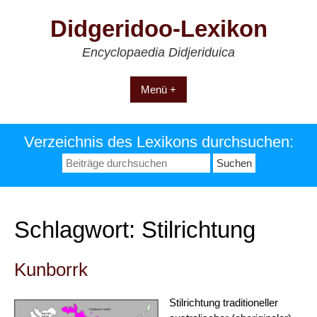
Zum
Didgeridoo-Lexikon
Inhalt
springen
Encyclopaedia Didjeriduica
Menü +
Verzeichnis des Lexikons durchsuchen:
Suchen
nach:
Schlagwort:
Stilrichtung
Kunborrk
Stilrichtung traditioneller