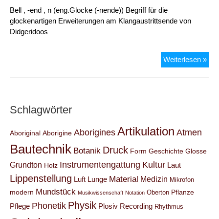
Bell , -end , n (eng.Glocke (-nende)) Begriff für die
glockenartigen Erweiterungen am Klangaustrittsende von
Didgeridoos
Bell
Weiterlesen »
Schlagwörter
Artikulation
Aborigines
Atmen
Aboriginal
Aborigine
Bautechnik
Druck
Botanik
Form
Geschichte
Glosse
Instrumentengattung
Kultur
Grundton
Laut
Holz
Lippenstellung
Material
Medizin
Luft
Lunge
Mikrofon
Mundstück
modern
Pflanze
Oberton
Musikwissenschaft
Notation
Physik
Phonetik
Pflege
Plosiv
Recording
Rhythmus