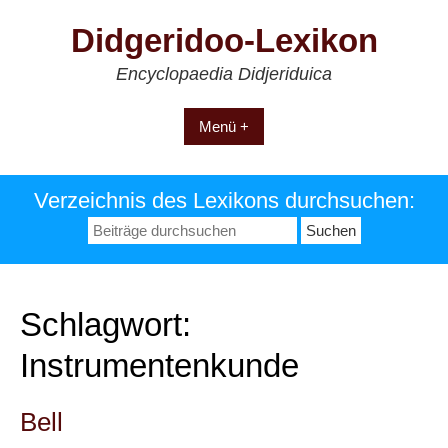
Zum
Didgeridoo-Lexikon
Inhalt
springen
Encyclopaedia Didjeriduica
Menü +
Verzeichnis des Lexikons durchsuchen:
Suchen
nach:
Schlagwort:
Instrumentenkunde
Bell