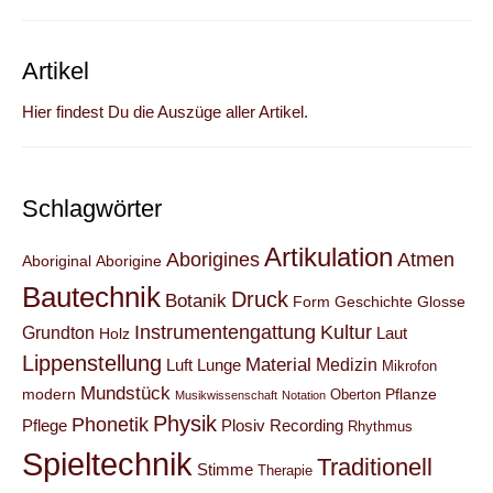
Artikel
Hier findest Du die Auszüge aller Artikel.
Schlagwörter
Artikulation
Aborigines
Atmen
Aboriginal
Aborigine
Bautechnik
Druck
Botanik
Form
Geschichte
Glosse
Instrumentengattung
Kultur
Grundton
Laut
Holz
Lippenstellung
Material
Medizin
Luft
Lunge
Mikrofon
Mundstück
modern
Pflanze
Oberton
Musikwissenschaft
Notation
Physik
Phonetik
Pflege
Plosiv
Recording
Rhythmus
Spieltechnik
Traditionell
Stimme
Therapie