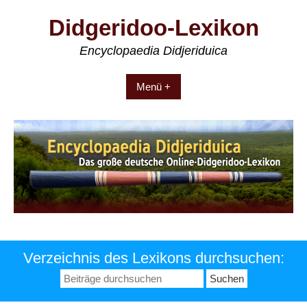
Zum
Didgeridoo-Lexikon
Inhalt
springen
Encyclopaedia Didjeriduica
Menü +
Verzeichnis des Lexikons durchsuchen:
Suchen
nach: